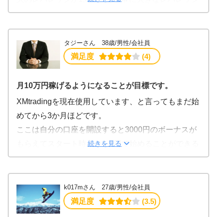
自分の場合では、10万円入金して、1段階目のボーナ
で取引できる点です。
スである10万円のうち5万円分が100%ボーナスとし
これなら元金が少なくても大きな取引を行うことが
て5万円分支給されました。
可能で、小資金しかない私にとっては大きなメリッ
タジーさん 38歳/男性/会社員
そして、2段階目のボーナスとして、残りの5万円に
トでした。
満足度
 (4)
対して20%分のボーナスとして1万円分支給されまし
ただ、それだけ大きなレバレッジで取引をすると損
た。
失が大きくなってしまうのではないかと心配になる
月10万円稼げるようになることが目標です。
この支給は1回だけではなく、総額が50万円支給され
と思います。
XMtradingを現在使用しています、と言ってもまだ始
るまで続きます。
ですがXMではゼロカットシステムが採用されてお
めてから3か月ほどです。
なので、自分みたいなお小遣い制のサラリーマン投
り、入金していた金額以上の損失が出た場合でも追
ここは自分の口座を開設すると3000円のボーナスが
資家にとっては、とてもありがたいサービスになっ
加の証拠金の入金が求められるわけではなく、あく
続きを見る
もらえてスタート時点から0円で始めることができる
ています。
まで入金している金額の範囲での損失しか発生しま
嬉しいサービスがあります。
せん。
この3000円でどのくらいの動きがあるのかを試すこ
これが国内のFX業者だと追加の証拠金の支払いを求
とができ今後の参考に勉強できます5000円がなくな
k017mさん 27歳/男性/会社員
められます。
ってもマイナスにならないのでありがたいですね。
満足度
 (3.5)
FX取引では突如大きな価格変動が起こり、証拠金以
ここから今までの動きを考慮して10000円から20000