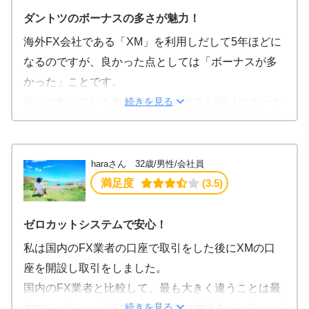
います。
す。
ダントツのボーナスの多さが魅力！
自分の場合負けると取り返そうとしたりトレードそ
これだけ見ると1万増えたように思えますが実際はそ
海外FX会社である「XM」を利用しだして5年ほどに
のものが嫌になりますので。
ういう事ではありません。
なるのですが、良かった点としては「ボーナスが多
難点を挙げるとすればMT4のスマホアプリがあまり
クレジットとしてただ追加されただけで自分のお金
かった」ことです。
使い勝手が良くないのでパソコンのMT4でのトレー
ではありません。
続きを見る
自分が知っている海外FX会社の中でもNo.1のボーナ
ドのみとなっていることです。
なので損切する際は、自分の資金から減ります。
スの多さ！
でも、やみくもにトレードしないというルールを守
XMでは追証が無い分クレジット枠がなくなっても大
口座開設するだけで「13,000円のボーナス」がゲッ
れる面ではスマホでトレードしないというのも良い
丈夫ですが、ボーナスはないものだと考えた方が良
トできるんです。
haraさん 32歳/男性/会社員
とも思っています。
いと思いました。
それに加え、口座に入金さえすれば入金ボーナスと
満足度
 (3.5)
今後資産が増えたらXMでCFD取引にも挑戦できたら
初心者の方ならマイクロ口座やスタンダートだと思
して「最大30万円のボーナス」が貰えます。
なと考えています。
いますが、私もスタンダート口座にしました。
しかし、30万円一気に貰えるわけではありません。
ゼロカットシステムで安心！
XMは世界的に信用力があるので初めての海外口座で
XMのボーナスの仕組みは、入金額に対して最大5万
私は国内のFX業者の口座で取引をした後にXMの口
は始めやすいですね。
円分まで100%分のボーナス支給してくれ、残りの入
座を開設し取引をしました。
金額に対して20%分のボーナス支給をしてくれると
国内のFX業者と比較して、最も大きく違うことは最
いう2段階支給になっています。
続きを見る
大のレバレッジが1,000倍と非常に大きなレバレッジ