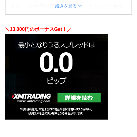
の住所が分かるものが必要になってきます。
続きを見る
トレードの知識や経験が無い頃は、どうしても大き
クレジットカードの請求書は近年ではデータ化され
な資金を用いることに抵抗を覚えてしまいます。
ているので、その点は少し煩わしい箇所かもしれま
しかし、XMであればわずか500円の入金からトレー
＼1
3
,000円のボーナスGet！／
せん。
ドを開始できるんです！
審査自体も2日程度でした。
更にレバレッジは最大で1,000倍。
入金がクレジットカードからでも出来るというのが
国内業者の25倍よりも大きなレバレッジを掛けられ
日本のFX会社にはないところです。
ますので、状況に応じた柔軟なトレードが実現でき
夜中でも入金ができますし、ネットバンキングして
ます。
いない人でもATMに行く手間が省けます。
初心者の方にとって嬉しいサービスと言えば、口座
出金は銀行へ出金できますが、5日程度かかってしま
開設時に付与される3,000円分のボーナスポイントで
うのがデメリットです。
す。
このポイントは口座を開設するだけで付与されます
から、入金することなしにリアルトレードができま
す。
その際に得た利益は当然出金することが可能です。