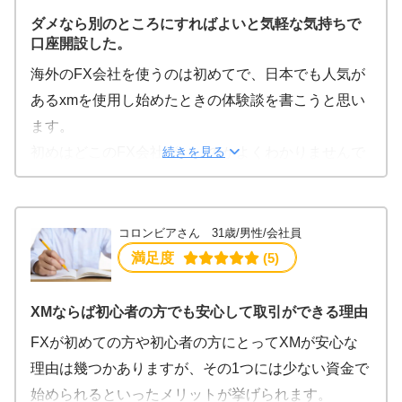
上の損失が出ることもしばしばありますが、証拠金
円を使い利益が出るかどうかゆっくり焦らず見てい
ダメなら別のところにすればよいと気軽な気持ちで
以上の損失が出ないのはXMの大きなメリットだと感
口座開設した。
くのもいいかもしれません。
じています。
トレードはいいときもあれば悪いときもあるので無
海外のFX会社を使うのは初めてで、日本でも人気が
一方で、デメリットもいくつか感じました。
理せず進めていくことが大事だと思います。
あるxmを使用し始めたときの体験談を書こうと思い
まず、海外の業者であるため操作方法を習得するま
私もまだ始めたばかりで初心者なのでいいとき悪い
ます。
でに多少苦労をしてしまいます。
ときの見極めがまだ分からないので、ある意味これ
続きを見る
初めはどこのFX会社がいいのかよくわかりませんで
日本語でのサポートもあるものの、国内のFX業者の
はギャンブル。
した。
取引と比較するとやはり使いにくいです。
とても高いリスクのある事なので本当にしっかりと
でも口座開設は0円ですし、維持も無料なので、口座
また、スプレッドがやや高く感じます。
引き際が感じだと感じています。
開設してみて、使いにくかったら違うFX会社にすれ
コロンビアさん 31歳/男性/会社員
プロのトレーダーさんは本当にすごなと日々感じて
ばいいと軽い気持ちで、人気順で選べば失敗も少な
満足度
 (5)
います、
いだろうと調べた中で、人気があったので、ココに
これだけで生活できている方を尊敬します。
決めました。
XMならば初心者の方でも安心して取引ができる理由
口座開設には必要書類があれば、10分程度で終わり
FXが初めての方や初心者の方にとってXMが安心な
ます。
理由は幾つかありますが、その1つには少ない資金で
身分証明書、直近のクレジットカードの請求書等今
始められるといったメリットが挙げられます。