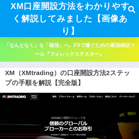
XM口座開設方法をわかりやす
く解説してみました【画像あ
り】
「なんとなく」を「確信」へ。FXで稼ぐための最強検証ツ
ール『フォレックステスター』
XM（XMtrading）の口座開設方法2ステッ
プの手順を解説【完全版】