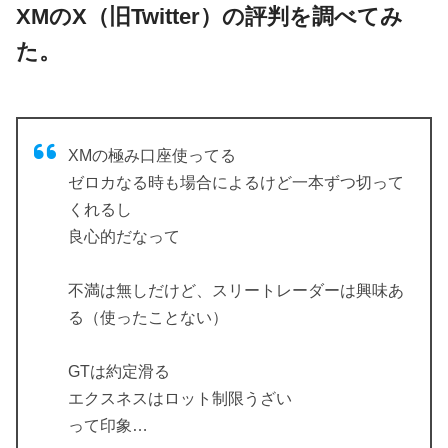
ですが実際には入金をしてトレードすることをお勧
XMのX（旧Twitter）の評判を調べてみ
めします。
た。
なぜならば、入金をすると入金額に応じたボーナス
ポイントも付与されるからです。
ボーナスポイントの額は、なんと入金額の100%。
例えば1万円の入金なら1万円分のボーナスポイント
XMの極み口座使ってる
がもらえちゃいます。
ゼロカなる時も場合によるけど一本ずつ切って
くれるし
つまり、1万円の入金で2万円分のトレードできるん
良心的だなって
ですから大変お得なのです。
このように、XMでは非常に小さな自己資金とリスク
不満は無しだけど、スリートレーダーは興味あ
でトレードを体験することができてしまいます。
る（使ったことない）
入出金もスピーディーで、分からないことがあって
も完全日本語でのサポートを受けられますから何の
GTは約定滑る
不安も無くトレードに集中できます。
エクスネスはロット制限うざい
もしも海外のFX会社選びで迷っているのであれば、
って印象…
まずはXMで口座を開設することをお勧めします。