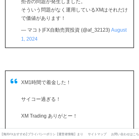
拒否の問題が発生しました。
そういう問題がなく運用しているXMはそれだけ
で価値があります！
— マコト|FX自動売買投資 (@af_32123)
August
1, 2024
XM1時間で着金した！
サイコー過ぎる！
XM Trading ありがとー！
スプレッド広すぎで嫌いだけど。
【海外FXおすすめ】厳選10業者業者を徹底比較してみました。
プライバシーポリシー・利用規約・免責事項
【運営者情報】まりえの自己紹介とFXとの出会いと現在ま
サイトマップ
お問い合わせはこち