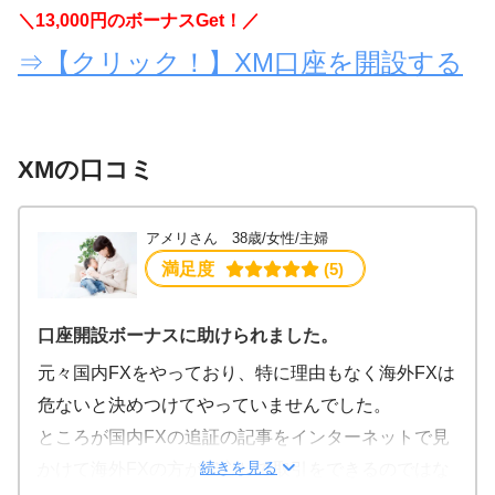
＼1
3
,000円のボーナスGet！／
⇒【クリック！】XM口座を開設する
XMの口コミ
アメリさん 38歳/女性/主婦
満足度
 (5)
口座開設ボーナスに助けられました。
元々国内FXをやっており、特に理由もなく海外FXは
危ないと決めつけてやっていませんでした。
ところが国内FXの追証の記事をインターネットで見
続きを見る
かけて海外FXの方が安心して取引をできるのではな