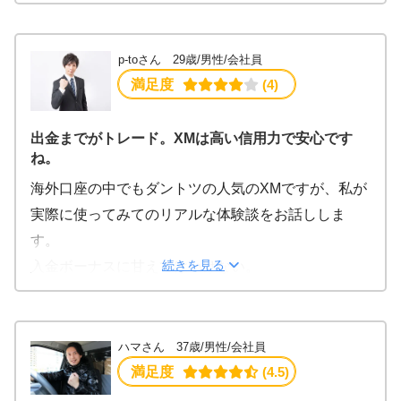
いかと思い、海外FXで一番メジャーと思われるXM
に口座開設をし、取引を始めました。
XMの場合、口座開設ボーナス3000円がもらえますの
p-toさん 29歳/男性/会社員
で、最初の半年くらいはその3000円を使い、自己資
満足度
 (4)
金を入金しないまま1万円くらいまで増やしました。
その後1万円を入金したのでプラスで1万円の100%入
出金までがトレード。XMは高い信用力で安心です
ね。
金ボーナスをもらい、合計23000円の証拠金でトレ
ードしています。
海外口座の中でもダントツの人気のXMですが、私が
最初に入金せずに資金を増やせたのはかなりお得だ
実際に使ってみてのリアルな体験談をお話ししま
と思いますし、100%入金ボーナスも入金額の倍の取
す。
引ができることになるのでかなりお得だと思ってい
続きを見る
入金ボーナスに甘えてはいけない。
ます。
私は、XMを選ぶきっかけがボーナスでした。
トレードスタイルはスキャルピングで勝てると思っ
入金と同じ額のボーナスが貰えるというもの。
た時にのみ参入しています。
例えば1万円入金したら1万円ボーナスとなります。
ハマさん 37歳/男性/会社員
1日50pips取れれば良いというルールでコツコツ資産
（限度有）
満足度
 (4.5)
を増やしていて、あまり負けないことを目標にして
とてもいいサービスと思わない人は居ないと思いま